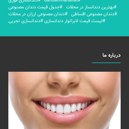
#dandanmahallat
#دندانسازی فوری
#بهترين دندانساز در محلات
#جدول قیمت دندان مصنوعی
#دندان مصنوعی اقساطی
#دندان مصنوعی ارزان در محلات
#لیست قیمت لابراتوار دندانسازی
#دندانسازی تجربی
درباره ما