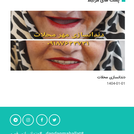
پست های مرتبط
دندانسازی محلات
1404-01-01
#dandanmahallat
#دندانسازی فوری